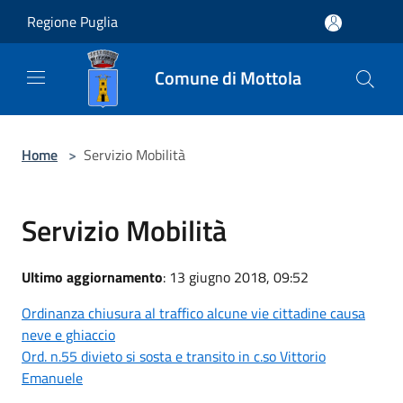
Salta al contenuto principale
Regione Puglia
Comune di Mottola
Home
>
Servizio Mobilità
Servizio Mobilità
Ultimo aggiornamento
: 13 giugno 2018, 09:52
Ordinanza chiusura al traffico alcune vie cittadine causa
neve e ghiaccio
Ord. n.55 divieto si sosta e transito in c.so Vittorio
Emanuele