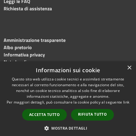
Leggi le FAQ
Richiesta di assistenza
Amministrazione trasparente
Albo pretorio
Informativa privacy
Note legali
×
Dichiarazione di accessibilità
Informazioni sui cookie
Questo sito web utilizza cookie tecnici e assimilati strettamente
necessari al corretto funzionamento e alla navigazione del sito,
nonché un cookie tecnico analitico al solo fine di elaborare
informazioni statistiche, aggregate e anonime.
RSS
Copyright © 2026 • Comune di
Per maggiori dettagli, può consultare la cookie policy al seguente
link
Accessibilità
Mottola • Powered by
Privacy
Municipium
Accesso
•
RIFIUTA TUTTO
ACCETTA TUTTO
Cookie
redazione
Mappa del sito
MOSTRA DETTAGLI