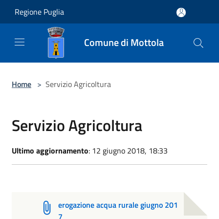
Salta al contenuto principale
Regione Puglia
Comune di Mottola
Home
>
Servizio Agricoltura
Servizio Agricoltura
Ultimo aggiornamento
: 12 giugno 2018, 18:33
erogazione acqua rurale giugno 201
7