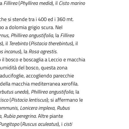
la
Fillirea
(
Phyllirea media
), il
Cisto marino
 che si stende tra i 400 ed i 360 mt.
ipo a dolomia grigio scura. Nel
rnus
,
Phillirea angustifolia
, la
Fillirea
s
), il
Terebinto
(
Pistacia therebintus
), il
us incanus
), la
Rosa agrestis
.
o il bosco e boscaglia a Leccio e macchia
 umidità del bosco, questa zona
caducifoglie, accogliendo parecchie
 della macchia mediterranea xerofila.
rbutus unedo
),
Phillirea angustifolia
, la
isco
(
Pistacia lentiscus
); si affermano le
ommunis
,
Lonicera implexa
,
Rubus
a
,
Rubia peregrina
. Altre piante
Pungitopo
(
Ruscus aculeatus
), i
cisti