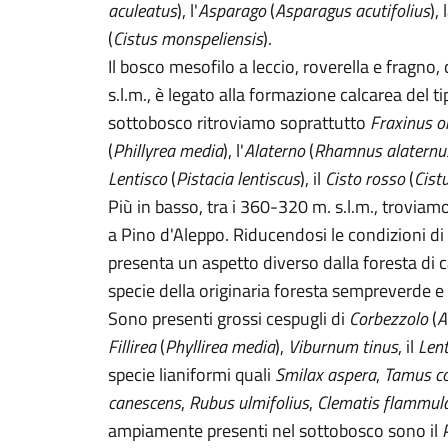
aculeatus
), l'
Asparago
(
Asparagus acutifolius
), 
(
Cistus monspeliensis
).
Il bosco mesofilo a leccio, roverella e fragno,
s.l.m., è legato alla formazione calcarea del t
sottobosco ritroviamo soprattutto
Fraxinus o
(
Phillyrea media
), l'
Alaterno
(
Rhamnus alaternu
Lentisco
(
Pistacia lentiscus
), il
Cisto rosso
(
Cist
Più in basso, tra i 360-320 m. s.l.m., troviam
a Pino d'Aleppo. Riducendosi le condizioni di
presenta un aspetto diverso dalla foresta di 
specie della originaria foresta sempreverde e
Sono presenti grossi cespugli di
Corbezzolo
(
A
Fillirea
(
Phyllirea media
),
Viburnum tinus
, il
Lent
specie lianiformi quali
Smilax aspera
,
Tamus c
canescens
,
Rubus ulmifolius
,
Clematis flammul
ampiamente presenti nel sottobosco sono il