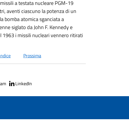
re missili a testata nucleare PGM-19
ri, aventi ciascuno la potenza di un
lla bomba atomica sganciata a
venne siglato da John F. Kennedy e
el 1963 i missili nucleari vennero ritirati
indice
Prossima
ram
LinkedIn