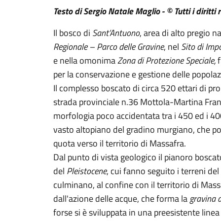
Testo di Sergio Natale Maglio - © Tutti i diritti 
Il bosco di
Sant’Antuono
, area di alto pregio na
Regionale – Parco delle Gravine
, nel
Sito di Imp
e nella omonima
Zona di Protezione Speciale,
f
per la conservazione e gestione delle popolazi
Il complesso boscato di circa 520 ettari di pr
strada provinciale n.36 Mottola-Martina Franca
morfologia poco accidentata tra i 450 ed i 40
vasto altopiano del gradino murgiano, che po
quota verso il territorio di Massafra.
Dal punto di vista geologico il pianoro boscat
del
Pleistocene
, cui fanno seguito i terreni del
culminano, al confine con il territorio di Massa
dall'azione delle acque, che forma la
gravina 
forse si è sviluppata in una preesistente linea