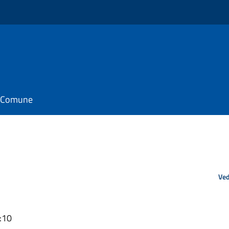
il Comune
Ved
:10