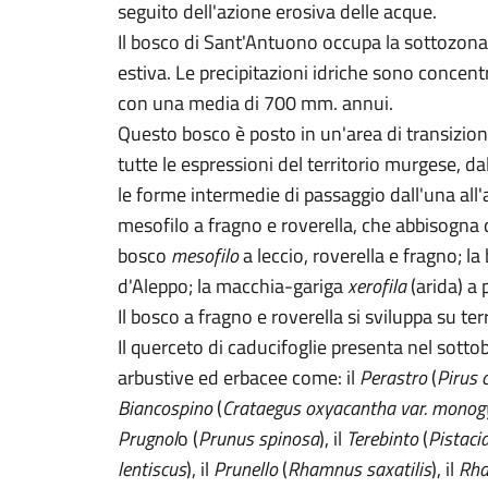
seguito dell'azione erosiva delle acque.
Il bosco di Sant'Antuono occupa la sottozon
estiva. Le precipitazioni idriche sono concen
con una media di 700 mm. annui.
Questo bosco è posto in un'area di transizio
tutte le espressioni del territorio murgese, da
le forme intermedie di passaggio dall'una all'a
mesofilo a fragno e roverella, che abbisogna d
bosco
mesofilo
a leccio, roverella e fragno; la
d'Aleppo; la macchia-gariga
xerofila
(arida) a 
Il bosco a fragno e roverella si sviluppa su te
Il querceto di caducifoglie presenta nel sot
arbustive ed erbacee come: il
Perastro
(
Pirus 
Biancospino
(
Crataegus oxyacantha var. monog
Prugnol
o (
Prunus spinosa
), il
Terebinto
(
Pistaci
lentiscus
), il
Prunello
(
Rhamnus saxatilis
), il
Rha