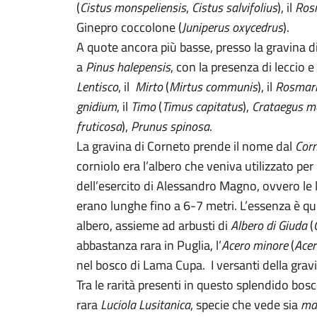
(
Cistus monspeliensis
,
Cistus salvifolius
), il
Ros
Ginepro coccolone (
Juniperus oxycedrus
).
A quote ancora più basse, presso la gravina d
a
Pinus halepensis
, con la presenza di leccio e
Lentisco
, il
Mirto
(
Mirtus communis
), il
Rosmar
gnidium
, il
Timo
(
Timus capitatus
),
Crataegus 
fruticosa
),
Prunus spinosa
.
La gravina di Corneto prende il nome dal
Corn
corniolo era l’albero che veniva utilizzato per 
dell’esercito di Alessandro Magno, ovvero le
erano lunghe fino a 6-7 metri. L’essenza è qu
albero, assieme ad arbusti di
Albero di Giuda
(
abbastanza rara in Puglia, l’
Acero minore
(
Ace
nel bosco di Lama Cupa. I versanti della gravi
Tra le rarità presenti in questo splendido bos
rara
Luciola Lusitanica
, specie che vede sia
ma