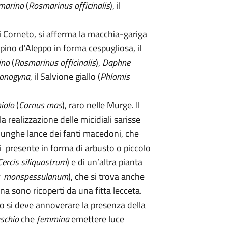
marino
(
Rosmarinus officinalis
), il
i Corneto, si afferma la macchia-gariga
 pino d'Aleppo in forma cespugliosa, il
ino
(
Rosmarinus officinalis
),
Daphne
monogyna
, il Salvione giallo (
Phlomis
iolo
(
Cornus mas
), raro nelle Murge. Il
la realizzazione delle micidiali sarisse
 lunghe lance dei fanti macedoni, che
i presente in forma di arbusto o piccolo
Cercis siliquastrum
) e di un’altra pianta
r monspessulanum
), che si trova anche
na sono ricoperti da una fitta lecceta.
co si deve annoverare la presenza della
schio
che
femmina
emettere luce