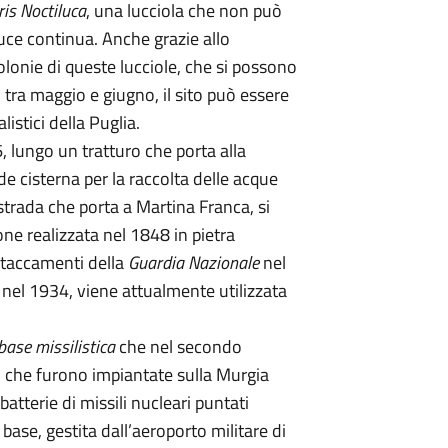
is Noctiluca
, una lucciola che non può
uce continua. Anche grazie allo
olonie di queste lucciole, che si possono
 tra maggio e giugno, il sito può essere
istici della Puglia.
6, lungo un tratturo che porta alla
e cisterna per la raccolta delle acque
strada che porta a Martina Franca, si
ione realizzata nel 1848 in pietra
staccamenti della
Guardia Nazionale
nel
a nel 1934, viene attualmente utilizzata
base missilistica
che nel secondo
i che furono impiantate sulla Murgia
 batterie di missili nucleari puntati
 base, gestita dall’aeroporto militare di