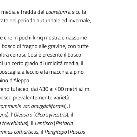
a media e fredda del
Lauretum
a siccità
trate nel periodo autunnale ed invernale,
ne che in pochi kmq mostra e riassume
l bosco di fragno alle gravine, con tutte
ltra cenosi. Così è presente il bosco
i un certo grado di umidità media; il
 boscaglia a leccio e la macchia a pino
pino d'Aleppo.
rreno tufaceo, dai 430 ai 400 metri s.l.m.
tobosco prevalentemente varietà
communis var. amygdaliformis
), il
yna
), l'
Oleastro
(
Olea sylvestris
), il
a therebintus
), il
Lentisco
(
Pistacia
mnus catharticus
, il
Pungitopo
(
Ruscus