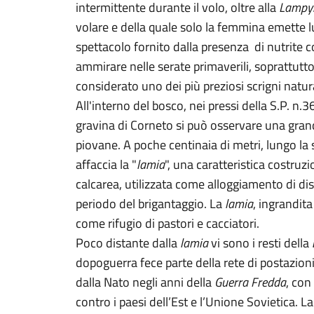
intermittente durante il volo, oltre alla
Lampyr
volare e della quale solo la femmina emette l
spettacolo fornito dalla presenza di nutrite c
ammirare nelle serate primaverili, soprattutto
considerato uno dei più preziosi scrigni natural
All'interno del bosco, nei pressi della S.P. n.3
gravina di Corneto si può osservare una grand
piovane. A poche centinaia di metri, lungo la 
affaccia la "
lamia
", una caratteristica costruz
calcarea, utilizzata come alloggiamento di di
periodo del brigantaggio. La
lamia
, ingrandit
come rifugio di pastori e cacciatori.
Poco distante dalla
lamia
vi sono i resti della
dopoguerra fece parte della rete di postazion
dalla Nato negli anni della
Guerra Fredda
, con
contro i paesi dell’Est e l’Unione Sovietica. La