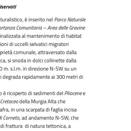
riservati
turalistico, è inserito nel
Parco Naturale
ortanza Comunitaria – Area delle Gravine
inalizzata al mantenimento di habitat
oni di uccelli selvatici migratori
oprietà comunale, attraversato dalla
, si snoda in dolci collinette dalla
0 m. s.l.m. in direzione N-SW su un
i degrada rapidamente ai 300 metri di
o è ricoperto di sedimenti del
Pliocene
e
Cretaceo
della Murgia Alta che
fra, in una scarpata di faglia incisa
di Corneto
, ad andamento N-SW, che
 di frattura di natura tettonica, a