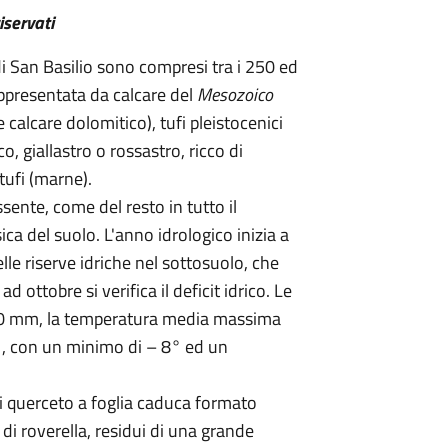
riservati
di San Basilio sono compresi tra i 250 ed
appresentata da calcare del
Mesozoico
e calcare dolomitico), tufi pleistocenici
co, giallastro o rossastro, ricco di
tufi (marne).
ssente, come del resto in tutto il
ica del suolo. L'anno idrologico inizia a
lle riserve idriche nel sottosuolo, che
d ottobre si verifica il deficit idrico. Le
50 mm, la temperatura media massima
, con un minimo di – 8° ed un
di querceto a foglia caduca formato
i roverella, residui di una grande