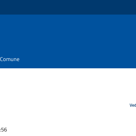
il Comune
Ved
:56