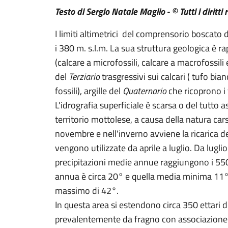
Testo di Sergio Natale Maglio - © Tutti i diritti 
I limiti altimetrici del comprensorio boscato 
i 380 m. s.l.m. La sua struttura geologica è r
(calcare a microfossili, calcare a macrofossili 
del
Terziario
trasgressivi sui calcari ( tufo bian
fossili), argille del
Quaternario
che ricoprono i 
L'idrografia superficiale è scarsa o del tutto a
territorio mottolese, a causa della natura cars
novembre e nell'inverno avviene la ricarica de
vengono utilizzate da aprile a luglio. Da luglio a
precipitazioni medie annue raggiungono i 5
annua è circa 20° e quella media minima 11°
massimo di 42°.
In questa area si estendono circa 350 ettari 
prevalentemente da fragno con associazione d