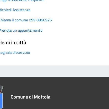
Richiedi Assistenza
Chiama il comune 099 8866925
Prenota un appuntamento
lemi in città
Segnala disservizio
Comune di Mottola