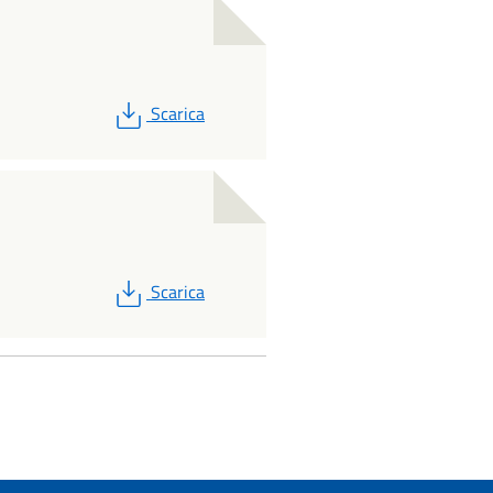
PDF
Scarica
PDF
Scarica