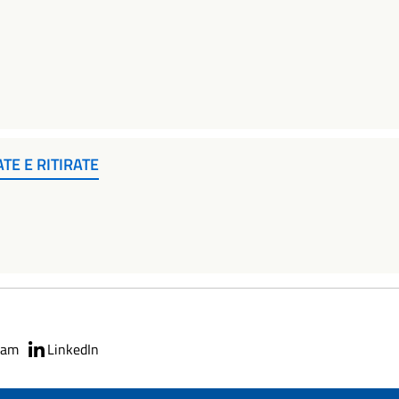
E E RITIRATE
ram
LinkedIn