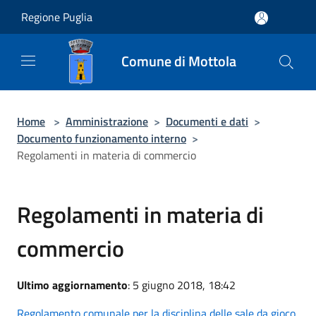
Salta al contenuto principale
Regione Puglia
Comune di Mottola
Home
>
Amministrazione
>
Documenti e dati
>
Documento funzionamento interno
>
Regolamenti in materia di commercio
Regolamenti in materia di
commercio
Ultimo aggiornamento
: 5 giugno 2018, 18:42
Regolamento comunale per la disciplina delle sale da gioco