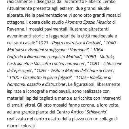
radicalmente ridisegnata dall'architetto Filiberto Lembo.
Attualmente presenta agli estremi due grandi aiuole
alberate. Nella pavimentazione vi sono otto grandi mosaici
ottagonali, opera dello studio
Akomena Spazio Mosaico
di
Ravenna. I mosaici pavimentali illustrano altrettanti
avvenimenti storici o leggendari della città medioevale e
dei suoi casali: "
1023 - Rayca costruisce il Castello
", "
1040 -
Mottolesi e Bizantini sconfiggono i Normanni
", "
1064 -
Goffredo il Normanno conquista Mottola
", "
1080 - Mottola,
Castellaneta e Massafra contea normanna
", "
1081 - Istituzione
dell'Episcopio
", "
1085 - Visita a Mottola dell'Abate di Cava
",
"
1100 - Casalrotto in pieno fulgore
", "
1102 - Ribellione ai
Normanni, assedio e distruzione
". Le figurazioni, liberamente
ispirate a iconografie medioevali, sono realizzate con
materiali lapidei tagliati a mano e arricchite con interventi
di smalti vitrei. Gli otto mosaici fanno corona, a loro volta,
ad una grande pianta del Centro Antico “
Schiavonia
”,
realizzata nel centro esatto della piazza con un collage di
marmi colorati.