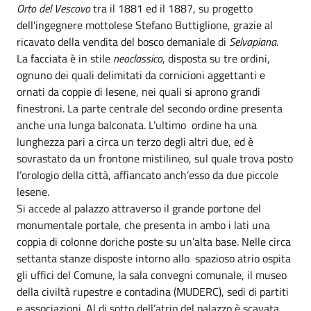
Orto del Vescovo
tra il 1881 ed il 1887, su progetto
dell'ingegnere mottolese Stefano Buttiglione, grazie al
ricavato della vendita del bosco demaniale di
Selvapiana
.
La facciata è in stile
neoclassico
, disposta su tre ordini,
ognuno dei quali delimitati da cornicioni aggettanti e
ornati da coppie di lesene, nei quali si aprono grandi
finestroni. La parte centrale del secondo ordine presenta
anche una lunga balconata. L’ultimo ordine ha una
lunghezza pari a circa un terzo degli altri due, ed è
sovrastato da un frontone mistilineo, sul quale trova posto
l’orologio della città, affiancato anch’esso da due piccole
lesene.
Si accede al palazzo attraverso il grande portone del
monumentale portale, che presenta in ambo i lati una
coppia di colonne doriche poste su un’alta base. Nelle circa
settanta stanze disposte intorno allo spazioso atrio ospita
gli uffici del Comune, la sala convegni comunale, il museo
della civiltà rupestre e contadina (MUDERC), sedi di partiti
e associazioni. Al di sotto dell’atrio del palazzo è scavata