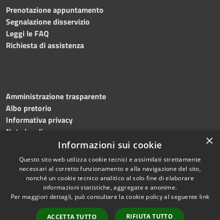
Prenotazione appuntamento
Segnalazione disservizio
Leggi le FAQ
Richiesta di assistenza
Amministrazione trasparente
Albo pretorio
Informativa privacy
Note legali
×
Dichiarazione di accessibilità
Informazioni sui cookie
Questo sito web utilizza cookie tecnici e assimilati strettamente
necessari al corretto funzionamento e alla navigazione del sito,
nonché un cookie tecnico analitico al solo fine di elaborare
informazioni statistiche, aggregate e anonime.
RSS
Copyright © 2026 • Comune di
Per maggiori dettagli, può consultare la cookie policy al seguente
link
Accessibilità
Mottola • Powered by
Privacy
Municipium
Accesso
•
RIFIUTA TUTTO
ACCETTA TUTTO