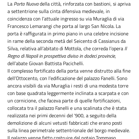
La
Porta Nuova
della città, rinforzata con bastioni, si apriva
a settentrione sulla cinta difensiva medievale, in
coincidenza con l’attuale ingresso su via Muraglia di via
Francesco Lemarangi che porta al largo San Nicola. La
porta è raffigurata in primo piano in una celebre incisione
in rame della seconda metà del Seicento di Cassianus da
Silva, relativa all’abitato di Mottola, che correda l’opera
Il
Regno di Napoli in prospettiva diviso in dodeci provincie
,
dell’abate Giovan Battista Pacichelli.
Il complesso fortificato della porta venne distrutto alla fine
dell’Ottocento, con l’edificazione del palazzo Fanelli. Sono
ancora visibili da via Muraglia i resti di una modesta torre
con base quadrata leggermente inclinata a scarpata e con
un cornicione, che faceva parte di quelle fortificazioni,
collocata tra il palazzo Fanelli e una scalinata che è stata
realizzata nei primi decenni del '900, a seguito della
demolizione di alcuni vetusti fabbricati che erano posti
sulla linea perimetrale settentrionale del borgo medievale.
Il palazzo venne fatto costruire dal notaio Tommaso