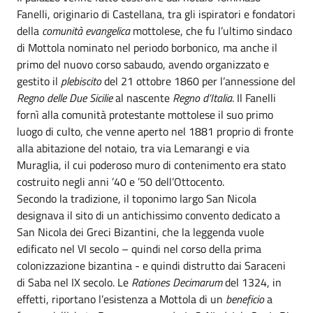
Fanelli, originario di Castellana, tra gli ispiratori e fondatori
della
comunità evangelica
mottolese, che fu l’ultimo sindaco
di Mottola nominato nel periodo borbonico, ma anche il
primo del nuovo corso sabaudo, avendo organizzato e
gestito il
plebiscito
del 21 ottobre 1860 per l’annessione del
Regno delle Due Sicilie
al nascente
Regno d’Italia
. Il Fanelli
fornì alla comunità protestante mottolese il suo primo
luogo di culto, che venne aperto nel 1881 proprio di fronte
alla abitazione del notaio, tra via Lemarangi e via
Muraglia, il cui poderoso muro di contenimento era stato
costruito negli anni ’40 e ’50 dell’Ottocento.
Secondo la tradizione, il toponimo largo San Nicola
designava il sito di un antichissimo convento dedicato a
San Nicola dei Greci Bizantini, che la leggenda vuole
edificato nel VI secolo – quindi nel corso della prima
colonizzazione bizantina - e quindi distrutto dai Saraceni
di Saba nel IX secolo. Le
Rationes Decimarum
del 1324, in
effetti, riportano l’esistenza a Mottola di un
beneficio
a