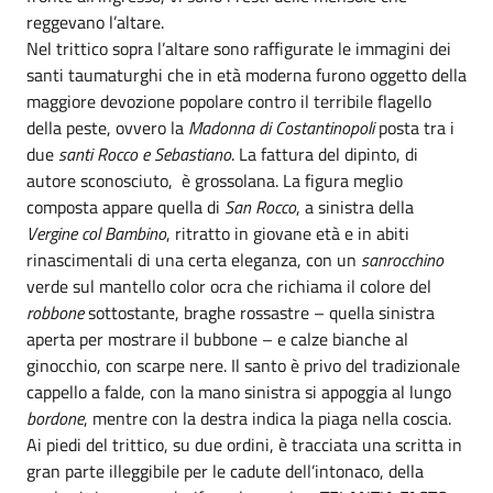
reggevano l’altare.
Nel trittico sopra l’altare sono raffigurate le immagini dei
santi taumaturghi che in età moderna furono oggetto della
maggiore devozione popolare contro il terribile flagello
della peste, ovvero la
Madonna di Costantinopoli
posta tra i
due
santi Rocco e Sebastiano
. La fattura del dipinto, di
autore sconosciuto, è grossolana. La figura meglio
composta appare quella di
San Rocco
, a sinistra della
Vergine col Bambino
, ritratto in giovane età e in abiti
rinascimentali di una certa eleganza, con un
sanrocchino
verde sul mantello color ocra che richiama il colore del
robbone
sottostante, braghe rossastre – quella sinistra
aperta per mostrare il bubbone – e calze bianche al
ginocchio, con scarpe nere. Il santo è privo del tradizionale
cappello a falde, con la mano sinistra si appoggia al lungo
bordone
, mentre con la destra indica la piaga nella coscia.
Ai piedi del trittico, su due ordini, è tracciata una scritta in
gran parte illeggibile per le cadute dell’intonaco, della