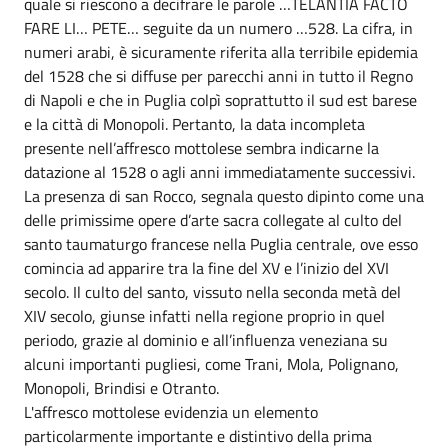
quale si riescono a decifrare le parole …TELANTIA FACTO
FARE LI… PETE… seguite da un numero …528. La cifra, in
numeri arabi, è sicuramente riferita alla terribile epidemia
del 1528 che si diffuse per parecchi anni in tutto il Regno
di Napoli e che in Puglia colpì soprattutto il sud est barese
e la città di Monopoli. Pertanto, la data incompleta
presente nell’affresco mottolese sembra indicarne la
datazione al 1528 o agli anni immediatamente successivi.
La presenza di san Rocco, segnala questo dipinto come una
delle primissime opere d’arte sacra collegate al culto del
santo taumaturgo francese nella Puglia centrale, ove esso
comincia ad apparire tra la fine del XV e l’inizio del XVI
secolo. Il culto del santo, vissuto nella seconda metà del
XIV secolo, giunse infatti nella regione proprio in quel
periodo, grazie al dominio e all’influenza veneziana su
alcuni importanti pugliesi, come Trani, Mola, Polignano,
Monopoli, Brindisi e Otranto.
L'affresco mottolese evidenzia un elemento
particolarmente importante e distintivo della prima