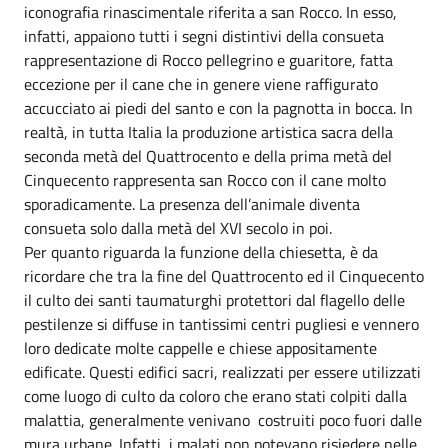
iconografia rinascimentale riferita a san Rocco. In esso,
infatti, appaiono tutti i segni distintivi della consueta
rappresentazione di Rocco pellegrino e guaritore, fatta
eccezione per il cane che in genere viene raffigurato
accucciato ai piedi del santo e con la pagnotta in bocca. In
realtà, in tutta Italia la produzione artistica sacra della
seconda metà del Quattrocento e della prima metà del
Cinquecento rappresenta san Rocco con il cane molto
sporadicamente. La presenza dell’animale diventa
consueta solo dalla metà del XVI secolo in poi.
Per quanto riguarda la funzione della chiesetta, è da
ricordare che tra la fine del Quattrocento ed il Cinquecento
il culto dei santi taumaturghi protettori dal flagello delle
pestilenze si diffuse in tantissimi centri pugliesi e vennero
loro dedicate molte cappelle e chiese appositamente
edificate. Questi edifici sacri, realizzati per essere utilizzati
come luogo di culto da coloro che erano stati colpiti dalla
malattia, generalmente venivano costruiti poco fuori dalle
mura urbane. Infatti, i malati non potevano risiedere nelle