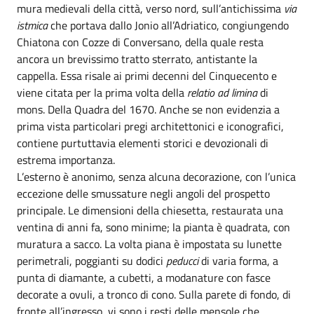
mura medievali della città, verso nord, sull’antichissima
via
istmica
che portava dallo Jonio all’Adriatico, congiungendo
Chiatona con Cozze di Conversano, della quale resta
ancora un brevissimo tratto sterrato, antistante la
cappella. Essa risale ai primi decenni del Cinquecento e
viene citata per la prima volta della
relatio ad limina
di
mons. Della Quadra del 1670. Anche se non evidenzia a
prima vista particolari pregi architettonici e iconografici,
contiene purtuttavia elementi storici e devozionali di
estrema importanza.
L’esterno è anonimo, senza alcuna decorazione, con l’unica
eccezione delle smussature negli angoli del prospetto
principale. Le dimensioni della chiesetta, restaurata una
ventina di anni fa, sono minime; la pianta è quadrata, con
muratura a sacco. La volta piana è impostata su lunette
perimetrali, poggianti su dodici
peducci
di varia forma, a
punta di diamante, a cubetti, a modanature con fasce
decorate a ovuli, a tronco di cono. Sulla parete di fondo, di
fronte all’ingresso, vi sono i resti delle mensole che