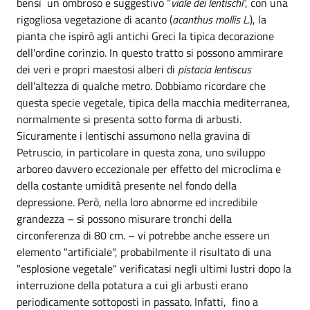
bensì un ombroso e suggestivo “
viale dei lentischi
”, con una
rigogliosa vegetazione di acanto (
acanthus mollis L.
), la
pianta che ispirò agli antichi Greci la tipica decorazione
dell'ordine corinzio. In questo tratto si possono ammirare
dei veri e propri maestosi alberi di
pistacia lentiscus
dell'altezza di qualche metro. Dobbiamo ricordare che
questa specie vegetale, tipica della macchia mediterranea,
normalmente si presenta sotto forma di arbusti.
Sicuramente i lentischi assumono nella gravina di
Petruscio, in particolare in questa zona, uno sviluppo
arboreo davvero eccezionale per effetto del microclima e
della costante umidità presente nel fondo della
depressione. Però, nella loro abnorme ed incredibile
grandezza – si possono misurare tronchi della
circonferenza di 80 cm. – vi potrebbe anche essere un
elemento "artificiale", probabilmente il risultato di una
"esplosione vegetale" verificatasi negli ultimi lustri dopo la
interruzione della potatura a cui gli arbusti erano
periodicamente sottoposti in passato. Infatti, fino a