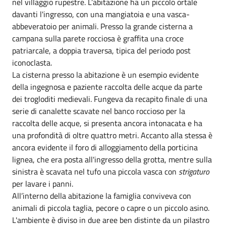
nel villaggio rupestre. L’abitazione ha un piccolo ortale
davanti l'ingresso, con una mangiatoia e una vasca-
abbeveratoio per animali. Presso la grande cisterna a
campana sulla parete rocciosa è graffita una croce
patriarcale, a doppia traversa, tipica del periodo post
iconoclasta.
La cisterna presso la abitazione è un esempio evidente
della ingegnosa e paziente raccolta delle acque da parte
dei trogloditi medievali. Fungeva da recapito finale di una
serie di canalette scavate nel banco roccioso per la
raccolta delle acque, si presenta ancora intonacata e ha
una profondità di oltre quattro metri. Accanto alla stessa è
ancora evidente il foro di alloggiamento della porticina
lignea, che era posta all'ingresso della grotta, mentre sulla
sinistra è scavata nel tufo una piccola vasca con
strigaturo
per lavare i panni.
All’interno della abitazione la famiglia conviveva con
animali di piccola taglia, pecore o capre o un piccolo asino.
L'ambiente è diviso in due aree ben distinte da un pilastro