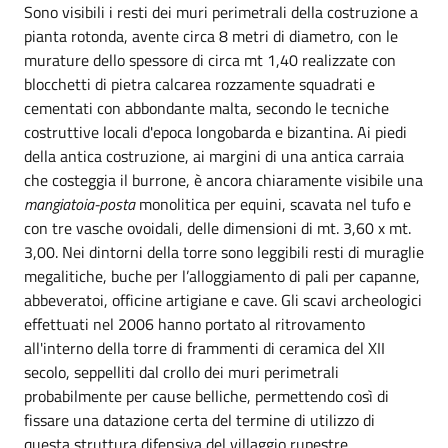
Sono visibili i resti dei muri perimetrali della costruzione a
pianta rotonda, avente circa 8 metri di diametro, con le
murature dello spessore di circa mt 1,40 realizzate con
blocchetti di pietra calcarea rozzamente squadrati e
cementati con abbondante malta, secondo le tecniche
costruttive locali d'epoca longobarda e bizantina. Ai piedi
della antica costruzione, ai margini di una antica carraia
che costeggia il burrone, è ancora chiaramente visibile una
mangiatoia-posta
monolitica per equini, scavata nel tufo e
con tre vasche ovoidali, delle dimensioni di mt. 3,60 x mt.
3,00. Nei dintorni della torre sono leggibili resti di muraglie
megalitiche, buche per l’alloggiamento di pali per capanne,
abbeveratoi, officine artigiane e cave. Gli scavi archeologici
effettuati nel 2006 hanno portato al ritrovamento
all'interno della torre di frammenti di ceramica del XII
secolo, seppelliti dal crollo dei muri perimetrali
probabilmente per cause belliche, permettendo così di
fissare una datazione certa del termine di utilizzo di
questa struttura difensiva del villaggio rupestre.