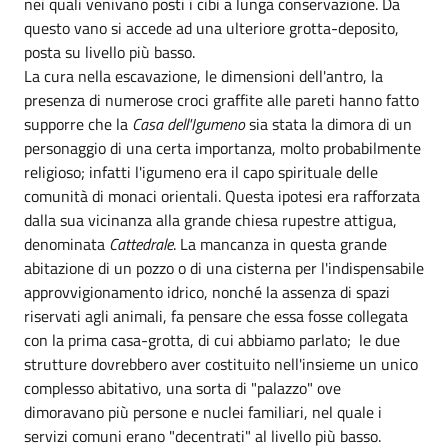
nei quali venivano posti i cibi a lunga conservazione. Da
questo vano si accede ad una ulteriore grotta-deposito,
posta su livello più basso.
La cura nella escavazione, le dimensioni dell'antro, la
presenza di numerose croci graffite alle pareti hanno fatto
supporre che la
Casa dell'Igumeno
sia stata la dimora di un
personaggio di una certa importanza, molto probabilmente
religioso; infatti l'igumeno era il capo spirituale delle
comunità di monaci orientali. Questa ipotesi era rafforzata
dalla sua vicinanza alla grande chiesa rupestre attigua,
denominata
Cattedrale
. La mancanza in questa grande
abitazione di un pozzo o di una cisterna per l'indispensabile
approvvigionamento idrico, nonché la assenza di spazi
riservati agli animali, fa pensare che essa fosse collegata
con la prima casa-grotta, di cui abbiamo parlato; le due
strutture dovrebbero aver costituito nell'insieme un unico
complesso abitativo, una sorta di "palazzo" ove
dimoravano più persone e nuclei familiari, nel quale i
servizi comuni erano "decentrati" al livello più basso.