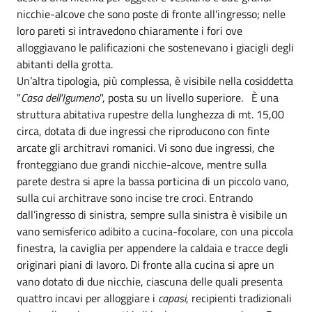
nicchie-alcove che sono poste di fronte all'ingresso; nelle
loro pareti si intravedono chiaramente i fori ove
alloggiavano le palificazioni che sostenevano i giacigli degli
abitanti della grotta.
Un’altra tipologia, più complessa, è visibile nella cosiddetta
"
Casa dell'Igumeno
", posta su un livello superiore. È una
struttura abitativa rupestre della lunghezza di mt. 15,00
circa, dotata di due ingressi che riproducono con finte
arcate gli architravi romanici. Vi sono due ingressi, che
fronteggiano due grandi nicchie-alcove, mentre sulla
parete destra si apre la bassa porticina di un piccolo vano,
sulla cui architrave sono incise tre croci. Entrando
dall’ingresso di sinistra, sempre sulla sinistra è visibile un
vano semisferico adibito a cucina-focolare, con una piccola
finestra, la caviglia per appendere la caldaia e tracce degli
originari piani di lavoro. Di fronte alla cucina si apre un
vano dotato di due nicchie, ciascuna delle quali presenta
quattro incavi per alloggiare i
capasi
, recipienti tradizionali