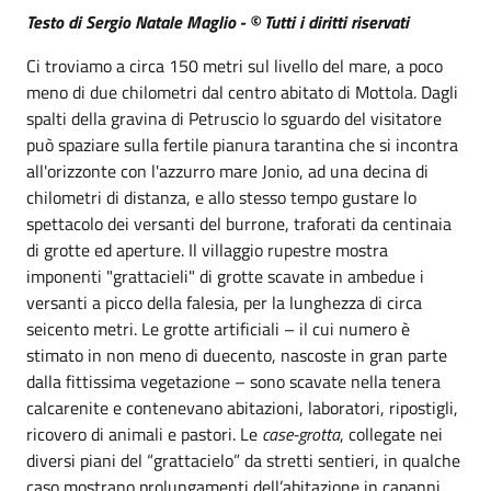
Testo di Sergio Natale Maglio - © Tutti i diritti riservati
Ci troviamo a circa 150 metri sul livello del mare, a poco
meno di due chilometri dal centro abitato di Mottola. Dagli
spalti della gravina di Petruscio lo sguardo del visitatore
può spaziare sulla fertile pianura tarantina che si incontra
all'orizzonte con l'azzurro mare Jonio, ad una decina di
chilometri di distanza, e allo stesso tempo gustare lo
spettacolo dei versanti del burrone, traforati da centinaia
di grotte ed aperture. Il villaggio rupestre mostra
imponenti "grattacieli" di grotte scavate in ambedue i
versanti a picco della falesia, per la lunghezza di circa
seicento metri. Le grotte artificiali – il cui numero è
stimato in non meno di duecento, nascoste in gran parte
dalla fittissima vegetazione – sono scavate nella tenera
calcarenite e contenevano abitazioni, laboratori, ripostigli,
ricovero di animali e pastori. Le
case-grotta
, collegate nei
diversi piani del “grattacielo” da stretti sentieri, in qualche
caso mostrano prolungamenti dell’abitazione in capanni