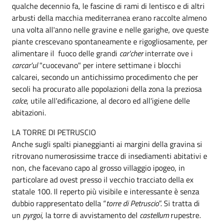
qualche decennio fa, le fascine di rami di lentisco e di altri
arbusti della macchia mediterranea erano raccolte almeno
una volta all'anno nelle gravine e nelle garighe, ove queste
piante crescevano spontaneamente e rigogliosamente, per
alimentare il fuoco delle grandi
car'cher
interrate ove i
carcar'ul
"cuocevano" per intere settimane i blocchi
calcarei, secondo un antichissimo procedimento che per
secoli ha procurato alle popolazioni della zona la preziosa
calce
, utile all'edificazione, al decoro ed all'igiene delle
abitazioni.
LA TORRE DI PETRUSCIO
Anche sugli spalti pianeggianti ai margini della gravina si
ritrovano numerosissime tracce di insediamenti abitativi e
non, che facevano capo al grosso villaggio ipogeo, in
particolare ad ovest presso il vecchio tracciato della ex
statale 100. Il reperto più visibile e interessante è senza
dubbio rappresentato della “
torre di Petruscio
”. Si tratta di
un
pyrgoi
, la torre di avvistamento del
castellum
rupestre.