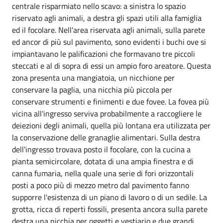
centrale risparmiato nello scavo: a sinistra lo spazio
riservato agli animali, a destra gli spazi utili alla famiglia
ed il focolare. Nell'area riservata agli animali, sulla parete
ed ancor di più sul pavimento, sono evidenti i buchi ove si
impiantavano le palificazioni che formavano tre piccoli
steccati e al di sopra di essi un ampio foro areatore. Questa
zona presenta una mangiatoia, un nicchione per
conservare la paglia, una nicchia più piccola per
conservare strumenti e finimenti e due fovee. La fovea più
vicina all'ingresso serviva probabilmente a raccogliere le
deiezioni degli animali, quella più lontana era utilizzata per
la conservazione delle granaglie alimentari. Sulla destra
dell'ingresso trovava posto il focolare, con la cucina a
pianta semicircolare, dotata di una ampia finestra e di
canna fumaria, nella quale una serie di fori orizzontali
posti a poco più di mezzo metro dal pavimento fanno
supporre l'esistenza di un piano di lavoro o di un sedile. La
grotta, ricca di reperti fossili, presenta ancora sulla parete
destra una nicchia per oggetti e vestiario e due grandi