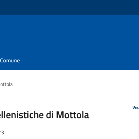
il Comune
Mottola
Ved
ellenistiche di Mottola
23