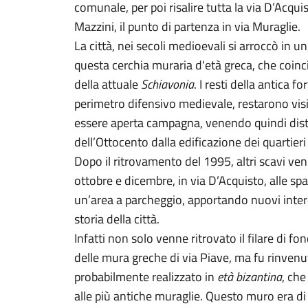
comunale, per poi risalire tutta la via D’Acqui
Mazzini, il punto di partenza in via Muraglie.
La città, nei secoli medioevali si arroccò in un
questa cerchia muraria d'età greca, che coin
della attuale
Schiavonia
. I resti della antica fo
perimetro difensivo medievale, restarono visibi
essere aperta campagna, venendo quindi distr
dell’Ottocento dalla edificazione dei quartieri
Dopo il ritrovamento del 1995, altri scavi ven
ottobre e dicembre, in via D’Acquisto, alle s
un’area a parcheggio, apportando nuovi intere
storia della città.
Infatti non solo venne ritrovato il filare di 
delle mura greche di via Piave, ma fu rinve
probabilmente realizzato in
età bizantina
, che
alle più antiche muraglie. Questo muro era di 