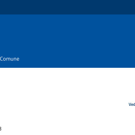
il Comune
Ved
3