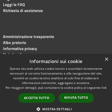
Leggi le FAQ
Richiesta di assistenza
Amministrazione trasparente
Albo pretorio
Informativa privacy
Note legali
×
Dichiarazione di accessibilità
Informazioni sui cookie
Questo sito web utilizza cookie tecnici e assimilati strettamente
necessari al corretto funzionamento e alla navigazione del sito,
nonché un cookie tecnico analitico al solo fine di elaborare
informazioni statistiche, aggregate e anonime.
RSS
Copyright © 2026 • Comune di
Per maggiori dettagli, può consultare la cookie policy al seguente
link
Accessibilità
Mottola • Powered by
Privacy
Municipium
Accesso
•
RIFIUTA TUTTO
ACCETTA TUTTO
Cookie
redazione
Mappa del sito
MOSTRA DETTAGLI