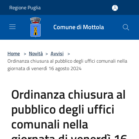
Salta al contenuto principale
Regione Puglia
Comune di Mottola
Home
>
Novità
>
Avvisi
>
Ordinanza chiusura al pubblico degli uffici comunali nella
giornata di venerdì 16 agosto 2024
Ordinanza chiusura al
pubblico degli uffici
comunali nella
giornata di venerdì 16