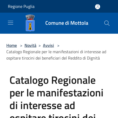
Salta al contenuto principale
Regione Puglia
Comune di Mottola
Home
>
Novità
>
Avvisi
>
Catalogo Regionale per le manifestazioni di interesse ad
ospitare tirocini dei beneficiari del Reddito di Dignità
Catalogo Regionale
per le manifestazioni
di interesse ad
ospitare tirocini dei