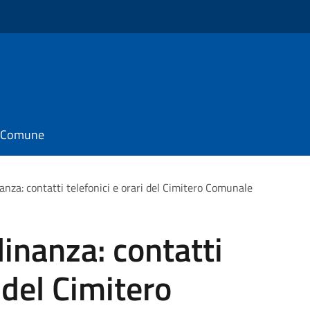
il Comune
nanza: contatti telefonici e orari del Cimitero Comunale
dinanza: contatti
i del Cimitero