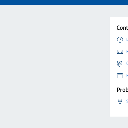
Cont
Prob