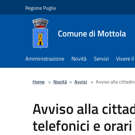
Salta al contenuto principale
Regione Puglia
Comune di Mottola
Amministrazione
Novità
Servizi
Vivere 
Home
>
Novità
>
Avvisi
>
Avviso alla cittadi
Avviso alla citta
telefonici e orar