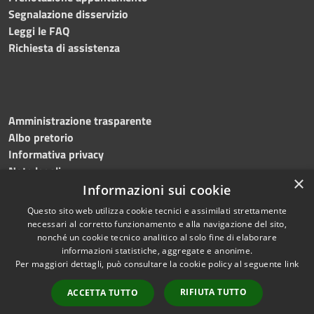
Segnalazione disservizio
Leggi le FAQ
Richiesta di assistenza
Amministrazione trasparente
Albo pretorio
Informativa privacy
Note legali
×
Dichiarazione di accessibilità
Informazioni sui cookie
Questo sito web utilizza cookie tecnici e assimilati strettamente
necessari al corretto funzionamento e alla navigazione del sito,
nonché un cookie tecnico analitico al solo fine di elaborare
informazioni statistiche, aggregate e anonime.
RSS
Copyright © 2026 • Comune di
Per maggiori dettagli, può consultare la cookie policy al seguente
link
Accessibilità
Mottola • Powered by
Privacy
Municipium
Accesso
•
RIFIUTA TUTTO
ACCETTA TUTTO
Cookie
redazione