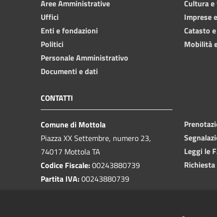
Aree Amministrative
Cultura e
Uffici
Imprese 
Enti e fondazioni
Catasto e
Politici
Mobilità e
Personale Amministrativo
Documenti e dati
CONTATTI
Prenotaz
Comune di Mottola
Segnalazi
Piazza XX Settembre, numero 23,
Leggi le 
74017 Mottola TA
Richiesta
Codice Fiscale:
00243880739
Partita IVA:
00243880739
PEC:
protocollo@pec.comune.mottola.ta.it