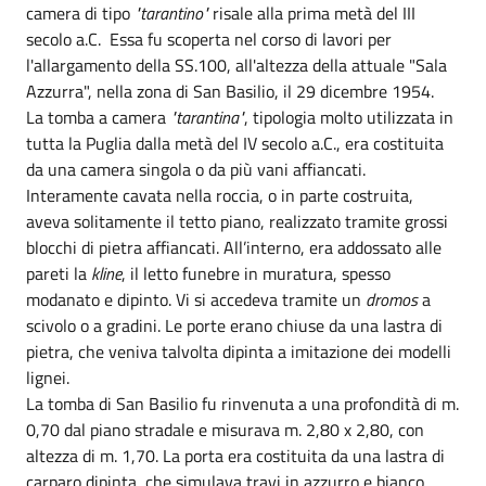
camera di tipo
"tarantino"
risale alla prima metà del III
secolo a.C. Essa fu scoperta nel corso di lavori per
l'allargamento della SS.100, all'altezza della attuale "Sala
Azzurra", nella zona di San Basilio, il 29 dicembre 1954.
La tomba a camera
"tarantina"
, tipologia molto utilizzata in
tutta la Puglia dalla metà del IV secolo a.C., era costituita
da una camera singola o da più vani affiancati.
Interamente cavata nella roccia, o in parte costruita,
aveva solitamente il tetto piano, realizzato tramite grossi
blocchi di pietra affiancati. All’interno, era addossato alle
pareti la
kline
, il letto funebre in muratura, spesso
modanato e dipinto. Vi si accedeva tramite un
dromos
a
scivolo o a gradini. Le porte erano chiuse da una lastra di
pietra, che veniva talvolta dipinta a imitazione dei modelli
lignei.
La tomba di San Basilio fu rinvenuta a una profondità di m.
0,70 dal piano stradale e misurava m. 2,80 x 2,80, con
altezza di m. 1,70. La porta era costituita da una lastra di
carparo dipinta, che simulava travi in azzurro e bianco