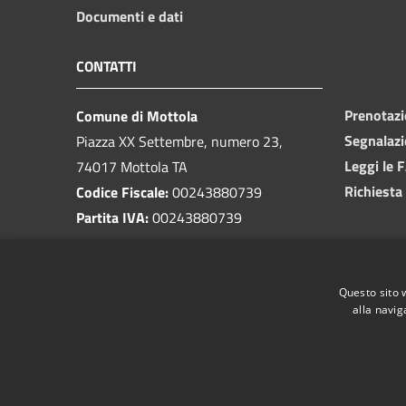
Documenti e dati
CONTATTI
Prenotaz
Comune di Mottola
Segnalazi
Piazza XX Settembre, numero 23,
Leggi le 
74017 Mottola TA
Richiesta
Codice Fiscale:
00243880739
Partita IVA:
00243880739
PEC:
protocollo@pec.comune.mottola.ta.it
Questo sito 
Centralino Unico:
099 8866925
alla navig