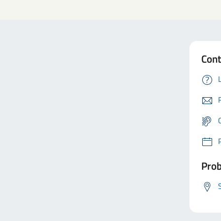
Cont
Prob