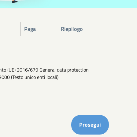
Paga
Riepilogo
mento (UE) 2016/679 General data protection
2000 (Testo unico enti locali).
Completa i ca
Prosegui