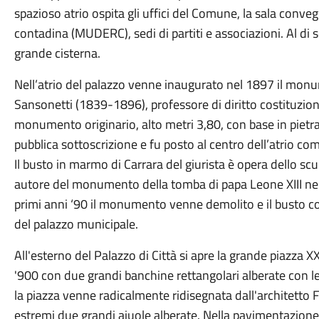
spazioso atrio ospita gli uffici del Comune, la sala conveg
contadina (MUDERC), sedi di partiti e associazioni. Al di s
grande cisterna.
Nell’atrio del palazzo venne inaugurato nel 1897 il monum
Sansonetti (1839-1896), professore di diritto costituziona
monumento originario, alto metri 3,80, con base in pietra
pubblica sottoscrizione e fu posto al centro dell’atrio c
Il busto in marmo di Carrara del giurista è opera dello sc
autore del monumento della tomba di papa Leone XIII nell
primi anni ‘90 il monumento venne demolito e il busto coll
del palazzo municipale.
All'esterno del Palazzo di Città si apre la grande piazza X
'900 con due grandi banchine rettangolari alberate con lec
la piazza venne radicalmente ridisegnata dall'architetto 
estremi due grandi aiuole alberate. Nella pavimentazione