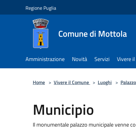
Salta al contenuto principale
Regione Puglia
Comune di Mottola
Amministrazione
Novità
Servizi
Vivere 
Home
>
Vivere il Comune
>
Luoghi
>
Palazzo
Municipio
Il monumentale palazzo municipale venne costr