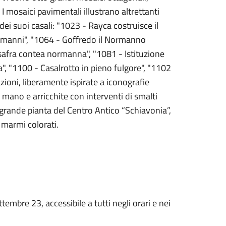
mosaici pavimentali illustrano altrettanti
dei suoi casali: "1023 - Rayca costruisce il
ormanni", "1064 - Goffredo il Normanno
safra contea normanna", "1081 - Istituzione
a", "1100 - Casalrotto in pieno fulgore", "1102
zioni, liberamente ispirate a iconografie
a mano e arricchite con interventi di smalti
a grande pianta del Centro Antico “Schiavonia”,
 marmi colorati.
embre 23, accessibile a tutti negli orari e nei