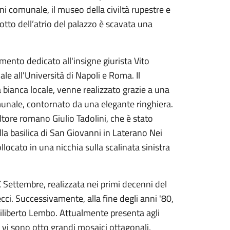
ni comunale, il museo della civiltà rupestre e
otto dell’atrio del palazzo è scavata una
ento dedicato all'insigne giurista Vito
le all'Università di Napoli e Roma. Il
 bianca locale, venne realizzato grazie a una
omunale, contornato da una elegante ringhiera.
ultore romano Giulio Tadolini, che è stato
a basilica di San Giovanni in Laterano Nei
ocato in una nicchia sulla scalinata sinistra
X Settembre, realizzata nei primi decenni del
ci. Successivamente, alla fine degli anni '80,
Filiberto Lembo. Attualmente presenta agli
 vi sono otto grandi mosaici ottagonali,