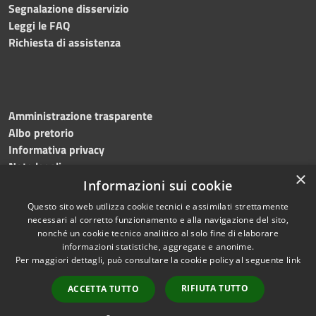
Segnalazione disservizio
Leggi le FAQ
Richiesta di assistenza
Amministrazione trasparente
Albo pretorio
Informativa privacy
Note legali
×
Dichiarazione di accessibilità
Informazioni sui cookie
Questo sito web utilizza cookie tecnici e assimilati strettamente
necessari al corretto funzionamento e alla navigazione del sito,
nonché un cookie tecnico analitico al solo fine di elaborare
informazioni statistiche, aggregate e anonime.
RSS
Copyright © 2026 • Comune di
Per maggiori dettagli, può consultare la cookie policy al seguente
link
Accessibilità
Mottola • Powered by
Privacy
Municipium
Accesso
•
RIFIUTA TUTTO
ACCETTA TUTTO
Cookie
redazione