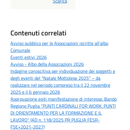
PDF
Scarica
Contenuti correlati
Avviso pubblico per le Associazioni iscritte all'albo
Comunale
Eventi estivi 2026
Avviso - Albo della Associazioni 2026
Indagine conoscitiva per individuazione dei soggetti e
degli eventi del “Natale Mottolese 2025” – da
realizzare nel periodo compreso tra il 22 novembre
2025 e il 6 gennaio 2026
Approvazione esiti manifestazione di interesse. Bando
Regione Puglia "PUNTI CARDINALI FOR WORK. PUNTI
DI ORIENTAMENTO PER LA FORMAZIONE E IL
LAVORO" (AD n. 118/2025 PR PUGLIA FESR-
FSE+2021-2027)