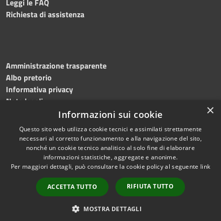
Leggi le FAQ
Richiesta di assistenza
Amministrazione trasparente
Albo pretorio
Informativa privacy
Note legali
×
Dichiarazione di accessibilità
Informazioni sui cookie
Questo sito web utilizza cookie tecnici e assimilati strettamente
necessari al corretto funzionamento e alla navigazione del sito,
nonché un cookie tecnico analitico al solo fine di elaborare
informazioni statistiche, aggregate e anonime.
RSS
Copyright © 2026 • Comune di
Per maggiori dettagli, può consultare la cookie policy al seguente
link
Accessibilità
Mottola • Powered by
Privacy
Municipium
Accesso
•
RIFIUTA TUTTO
ACCETTA TUTTO
Cookie
redazione
Mappa del sito
MOSTRA DETTAGLI