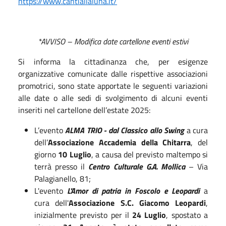
https://www.cantiallaluna.it/
*AVVISO – Modifica date cartellone eventi estivi
Si informa la cittadinanza che, per esigenze
organizzative comunicate dalle rispettive associazioni
promotrici, sono state apportate le seguenti variazioni
alle date o alle sedi di svolgimento di alcuni eventi
inseriti nel cartellone dell’estate 2025:
L’evento
ALMA TRIO - dal Classico allo Swing
a cura
dell’
Associazione Accademia della Chitarra
, del
giorno
10 Luglio
, a causa del previsto maltempo si
terrà presso il
Centro Culturale G.A. Mollica
– Via
Palagianello, 81;
L'evento
L'Amor di patria in Foscolo e Leopardi
a
cura dell'
Associazione S.C. Giacomo Leopardi
,
inizialmente previsto per il
24 Luglio
, spostato a