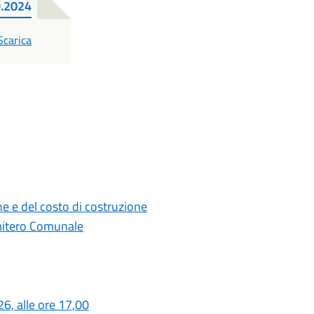
0.2024
PDF
Scarica
e e del costo di costruzione
Cimitero Comunale
6, alle ore 17,00