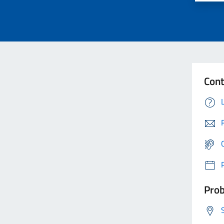
Cont
Prob