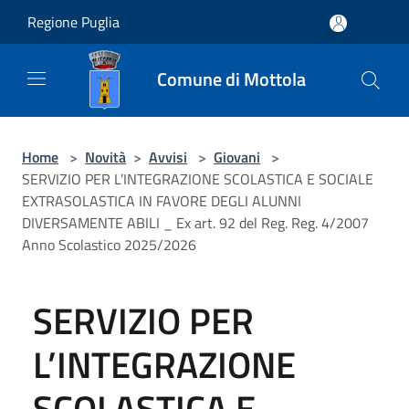
Salta al contenuto principale
Regione Puglia
Comune di Mottola
Home
>
Novità
>
Avvisi
>
Giovani
>
SERVIZIO PER L’INTEGRAZIONE SCOLASTICA E SOCIALE
EXTRASOLASTICA IN FAVORE DEGLI ALUNNI
DIVERSAMENTE ABILI _ Ex art. 92 del Reg. Reg. 4/2007
Anno Scolastico 2025/2026
SERVIZIO PER
L’INTEGRAZIONE
SCOLASTICA E