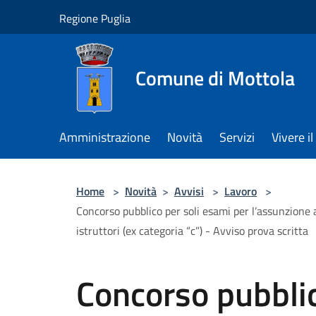
Salta al contenuto principale
Regione Puglia
Comune di Mottola
Amministrazione
Novità
Servizi
Vivere 
Home
>
Novità
>
Avvisi
>
Lavoro
>
Concorso pubblico per soli esami per l’assunzione 
istruttori (ex categoria “c”) - Avviso prova scritta
Concorso pubblic